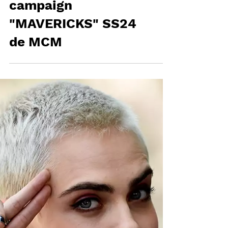
CARA DELEVINGNE
protagoniza la
campaign
"MAVERICKS" SS24
de MCM