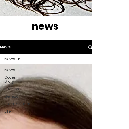
news
News
News
News
Cover
Story
Fashion
Belleza
Entertainment
Life