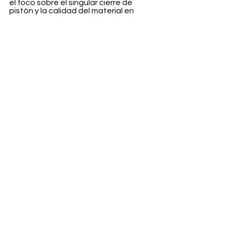
el foco sobre el singular cierre de 
pistón y la calidad del material en 
cuestión, ya sea piel flor natural, 
charol, piel preciosa o la emblemática 
lona GG Supreme. La bandolera de 
quita y pon, más larga que en 
versiones anteriores y disponible en 
piel o en cadena, realza la 
personalidad adaptable y la 
funcionalidad del 
Jackie 1961.
Inspirado en una intuición y una 
actitud contemporáneas, el 
Jackie 
1961
 adopta una nueva naturaleza 
indefinible que encaja a la perfección 
en cualquier fondo de armario. 
El must have perfecto de 2023 es de 
la maison italiana 
Gucci.
Fashion
Ver todo
Entradas recientes