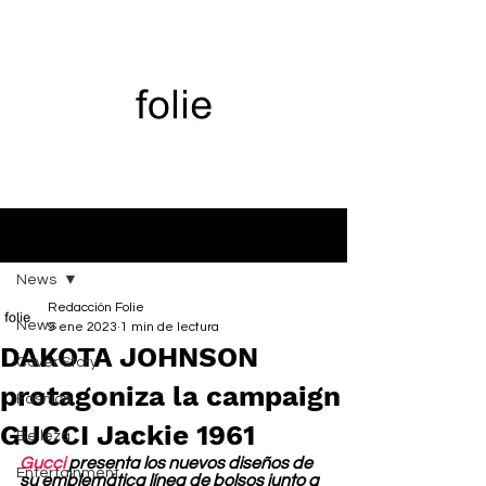
Entrada
News
Redacción Folie
News
9 ene 2023
1 min de lectura
DAKOTA JOHNSON
Cover Story
protagoniza la campaign
Fashion
GUCCI Jackie 1961
Belleza
Gucci
 presenta los nuevos diseños de 
Entertainment
su emblemática línea de bolsos junto a 