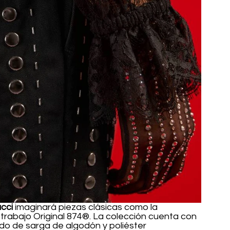
cci
 imaginará piezas clásicas como la 
rabajo Original 874®. La colección cuenta con 
ido de sarga de algodón y poliéster 