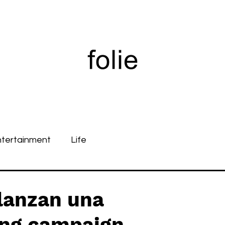
ntertainment
Life
lanzan una
ing campaign