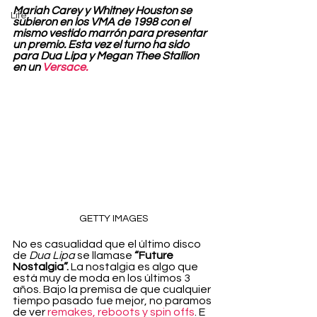
Mariah Carey y Whitney Houston se 
Life
subieron en los VMA de 1998 con el 
mismo vestido marrón para presentar 
un premio. Esta vez el turno ha sido 
para Dua Lipa y Megan Thee Stallion 
en un 
Versace.
GETTY IMAGES
No es casualidad que el último disco 
de 
Dua Lipa
 se llamase 
“Future 
Nostalgia”.
 La nostalgia es algo que 
está muy de moda en los últimos 3 
años. Bajo la premisa de que cualquier 
tiempo pasado fue mejor, no paramos 
de ver 
remakes, reboots y spin offs
. E 