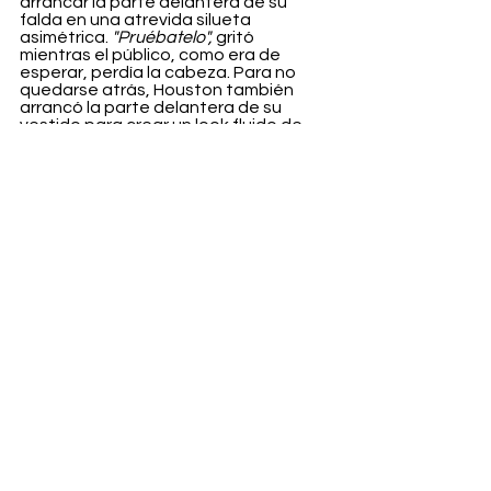
arrancar la parte delantera de su 
falda en una atrevida silueta 
asimétrica. 
"Pruébatelo",
 gritó 
mientras el público, como era de 
esperar, perdía la cabeza. Para no 
quedarse atrás, Houston también 
arrancó la parte delantera de su 
vestido para crear un look fluido de 
talle alto. El público nunca podrá 
olvidar este momento icónico.
Ahora, más de veinte años después, 
fue la propia 
Donatella Versace
 quien 
arregló los estilismos para reversionar 
el momento de Carey y Houston. 
Entertainment
Ver todo
Entradas recientes