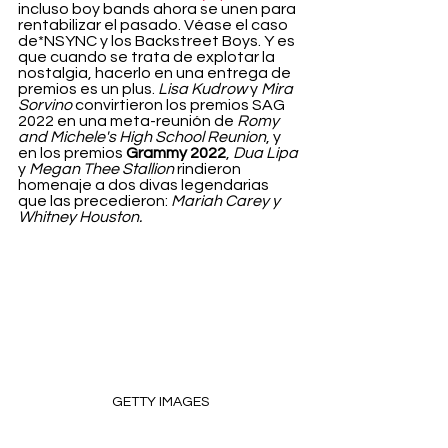
incluso boy bands ahora se unen para 
rentabilizar el pasado. Véase el caso 
de*NSYNC y los Backstreet Boys. Y es 
que cuando se trata de explotar la 
nostalgia, hacerlo en una entrega de 
premios es un plus. 
Lisa Kudrow
 y 
Mira 
Sorvino
 convirtieron los premios SAG 
2022 en una meta-reunión de 
Romy 
and Michele's High School Reunion
, y 
en los premios 
Grammy 2022
, 
Dua Lipa
y 
Megan Thee Stallion
 rindieron 
homenaje a dos divas legendarias 
que las precedieron: 
Mariah Carey y 
Whitney Houston.
GETTY IMAGES