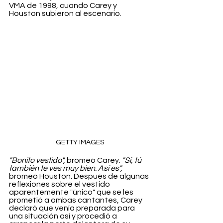
VMA de 1998, cuando Carey y 
Houston subieron al escenario.
GETTY IMAGES
"Bonito vestido",
 bromeó Carey. 
"Sí, tú 
también te ves muy bien. Así es",
bromeó Houston. Después de algunas 
reflexiones sobre el vestido 
aparentemente "único" que se les 
prometió a ambas cantantes, Carey 
declaró que venía preparada para 
una situación así y procedió a 