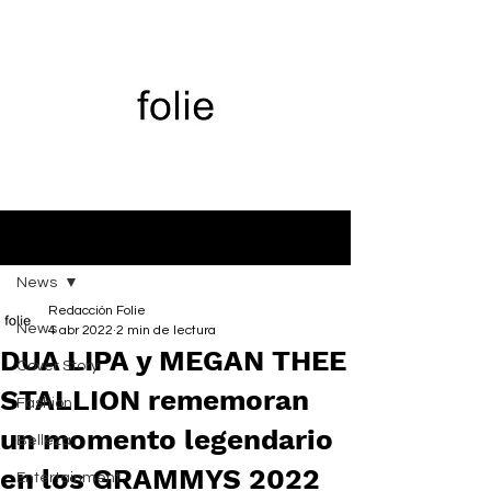
Entrada
News
Redacción Folie
News
4 abr 2022
2 min de lectura
DUA LIPA y MEGAN THEE
Cover Story
STALLION rememoran
Fashion
un momento legendario
Belleza
en los GRAMMYS 2022
Entertainment