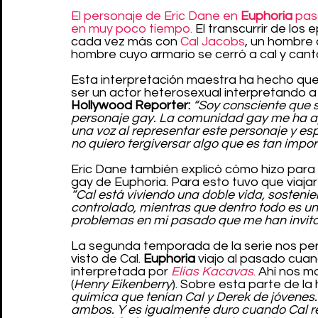
El personaje de Eric Dane en 
Euphoria 
pas
en muy poco tiempo.
 El transcurrir de lo
cada vez más con 
Cal Jacobs
, un hombre 
hombre cuyo armario se cerró a cal y cant
Esta interpretación maestra ha hecho que 
ser un actor heterosexual interpretando a 
Hollywood Reporter:
“Soy consciente que s
personaje gay. La comunidad gay me ha a
una voz al representar este personaje y es
no quiero tergiversar algo que es tan impor
Eric Dane también explicó cómo hizo para
gay de Euphoria. Para esto tuvo que viajar
“Cal está viviendo una doble vida, sosteni
controlado, mientras que dentro todo es un
problemas en mi pasado que me han invitad
La segunda temporada de la serie nos pe
visto de Cal. 
Euphoria 
viajo al pasado cuan
interpretada por 
Elias Kacavas
.
 Ahí nos m
(
Henry Eikenberry
). Sobre esta parte de la h
química que tenían Cal y Derek de jóvenes
ambos. Y es igualmente duro cuando Cal re