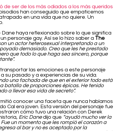
ó de ser de los más odiados a los más queridos 
s episodios han conseguido que empaticemos 
atrapado en una vida que no quiere. Un 
o.
Dane haya reflexionado sobre lo que significa 
un personaje gay. Así se lo hizo saber a 
The 
on un actor heterosexual interpretando a un 
poyado demasiado. Creo que les he prestado 
pero que todo lo que haga sea sincero, porque 
tante”.
 transportar las emociones a este personaje 
 a su pasado y a experiencias de su vida.
endo una fachada de que en el exterior todo está 
a batalla de proporciones épicas. He tenido 
o a llevar esa vida de secreto”.
rmitió conocer una faceta que nunca habíamos 
do Cal era joven. Esta versión del personaje fue 
ostraron cómo tuvo una relación con Derek 
istoria, 
Eric Dane
 dijo que 
“ayudó mucho ver la 
. Fue un momento que les rompió el corazón a 
gresa al bar y no es aceptado por la 