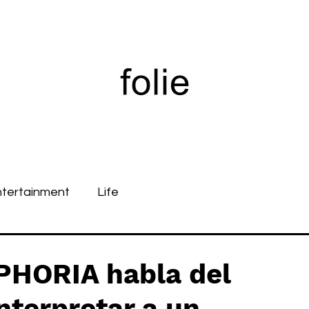
ntertainment
Life
PHORIA habla del
nterpretar a un