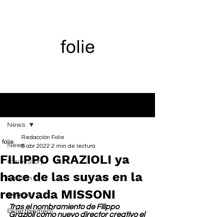
Entrada
News
Redacción Folie
News
8 abr 2022
2 min de lectura
FILIPPO GRAZIOLI ya
Cover Story
hace de las suyas en la
Fashion
renovada MISSONI
Belleza
Tras el nombramiento de Filippo 
Entertainment
Grazioli como nuevo director creativo el 