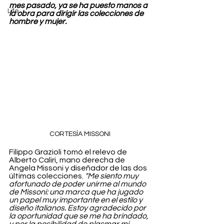
mes pasado, ya se ha puesto manos a 
Life
la obra para dirigir las colecciones de 
hombre y mujer.
CORTESÍA MISSONI
Filippo Grazioli tomó el relevo de 
Alberto Caliri, mano derecha de 
Angela Missoni y diseñador de las dos 
últimas colecciones. 
"Me siento muy 
afortunado de poder unirme al mundo 
de Missoni: una marca que ha jugado 
un papel muy importante en el estilo y 
diseño italianos. Estoy agradecido por 
la oportunidad que se me ha brindado, 