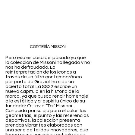
CORTESÍA MISSONI
Pero eso es cosa del pasado ya que 
la colección de Missoni ha llegado y no 
nos ha defraudado. La 
reinterpretación de los iconos a 
través de un filtro contemporáneo 
por parte de Grazioli ha sido un 
acierto total. La SS22 escribe un 
nuevo capítulo en la historia de la 
marca, ya que busca rendir homenaje 
a la estética y al espíritu único de su 
fundador Ottavio "Tai" Missoni. 
Conocido por su ojo para el color, las 
geometrías, el punto y las referencias 
deportivas, la colección presenta 
prendas vibrantes elaboradas con 
una serie de tejidos innovadores, que 
llegan como versiones actualizadas 