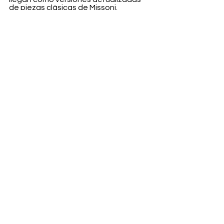
de piezas clásicas de Missoni.
¿A dónde irá la marca en el futuro? 
¿Revitalizará la marca Grazioli como 
hizo 
Daniel Roseberry con 
Schiaparelli?
 Ojalá.
Fashion
Ver todo
Entradas recientes