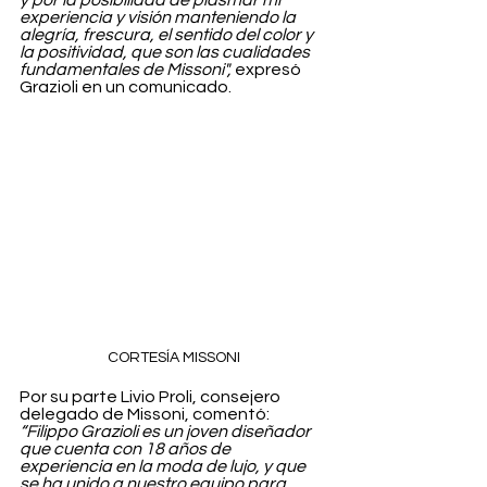
y por la posibilidad de plasmar mi 
experiencia y visión manteniendo la 
alegría, frescura, el sentido del color y 
la positividad, que son las cualidades 
fundamentales de Missoni",
 expresó 
Grazioli en un comunicado. 
CORTESÍA MISSONI
Por su parte Livio Proli, consejero 
delegado de Missoni, comentó: 
“Filippo Grazioli es un joven diseñador 
que cuenta con 18 años de 
experiencia en la moda de lujo, y que 
se ha unido a nuestro equipo para 