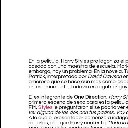
En la película, Harry Styles protagoniza el 
casado con una maestra de escuela, Mario
embargo, hay un problema. En la novela, 
Patrick, interpretado por 
David Dawson
 e
amoroso que se hace aún más complicado 
en ese momento, todavía es ilegal ser gay
El ex integrante de 
One Direction,
Harry St
primera escena de sexo para esta películ
FM, 
Styles
 le preguntaron si se podría ver 
ver alguna de las dos con tus padres. Voy a
A lo que el presentador comenzó a indaga
rodarlas, a lo que Harry contestó: 
"Todo lo
que tuve mucha suerte de tener una relació