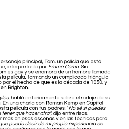
personaje principal, Tom, un policía que está 
n, interpretada por 
Emma Corrin.
 Sin 
Tom es gay y se enamora de un hombre llamado 
n la película, formando un complicado triángulo 
por el hecho de que es la década de 1950, y 
 en Brighton.
yles
, habló anteriormente sobre el rodaje de su 
a. En una charla con Roman Kemp en Capital 
esta película con tus padres: "
No sé si puedes 
 tener que hacer otra",
 dijo entre risas.
r más en esas escenas y en las técnicas para 
 que puedo decir de mi propia experiencia es 
n de confianza con la gente con la que 