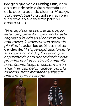
Imagina que vas a 
Burning Man
, pero 
en el mundo solo existe
 Hermés
. Eso 
es lo que ha querido plasmar 
Nadège 
Vanhee-Cybulski
, la cuál se inspiró en 
"una rave en el desierto" para su 
desfile SS23.
"Vino aquí con la esperanza de que 
este campamento improvisado, este 
regreso a la vida en el corazón de la 
naturaleza, le trajera la tan deseada 
plenitud", 
decían las poéticas notas 
del desfile. 
"Así que eligió astutamente 
sus ropas para adaptarse a lo que 
esperaba de esta danza del desierto: 
prendas por turnos de color amarillo 
ocre, ébano, beige arenoso, marrón 
Thar. Y el rosa del amanecer para la 
mañana, para mantener el frescor 
antes de que se escape".