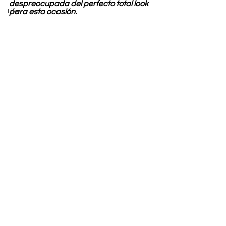
despreocupada del perfecto total look 
Life
para esta ocasión.