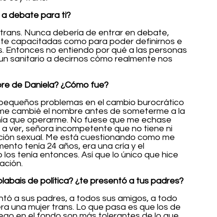
 a debate para ti?
trans. Nunca debería de entrar en debate, 
te capacitadas como para poder definirnos e 
. Entonces no entiendo por qué a las personas 
 un sanitario a decirnos cómo realmente nos 
bre de Daniela? ¿Cómo fue?
pequeños problemas en el cambio burocrático 
 me cambié el nombre antes de someterme a la 
enía que operarme. No fuese que me echase 
 a ver, señora incompetente que no tiene ni 
tación sexual. Me está cuestionando como me 
ento tenía 24 años, era una cría y el 
los tenía entonces. Así que lo único que hice 
uación.
labais de política? ¿te presentó a tus padres?
ntó a sus padres, a todos sus amigos, a todo 
e era una mujer trans. Lo que pasa es que los de 
ego en el fondo son más tolerantes de lo que 