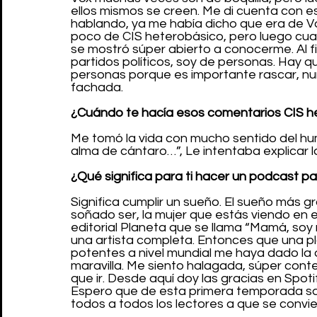
ellos mismos se creen. Me di cuenta con e
hablando, ya me había dicho que era de V
poco de CIS heterobásico, pero luego cuan
se mostró súper abierto a conocerme. Al f
partidos políticos, soy de personas. Hay q
personas porque es importante rascar, nu
fachada.
¿Cuándo te hacía esos comentarios CIS h
Me tomó la vida con mucho sentido del hum
alma de cántaro…”, Le intentaba explicar la
¿Qué significa para ti hacer un podcast pa
Significa cumplir un sueño. El sueño más g
soñado ser, la mujer que estás viendo en es
editorial Planeta que se llama “Mamá, soy 
una artista completa. Entonces que una p
potentes a nivel mundial me haya dado la
maravilla. Me siento halagada, súper cont
que ir. Desde aquí doy las gracias en Spot
Espero que de esta primera temporada sa
todos a todos los lectores a que se convi