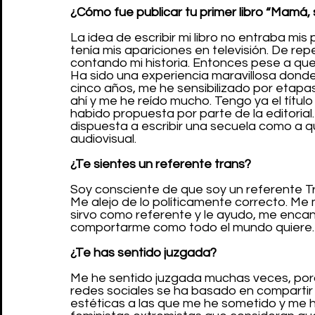
¿Cómo fue publicar tu primer libro “Mamá,
La idea de escribir mi libro no entraba mis 
tenía mis apariciones en televisión. De repe
contando mi historia. Entonces pese a que
Ha sido una experiencia maravillosa donde
cinco años, me he sensibilizado por etapa
ahí y me he reído mucho. Tengo ya el títul
habido propuesta por parte de la editorial.
dispuesta a escribir una secuela como a q
audiovisual.
¿Te sientes un referente trans?
Soy consciente de que soy un referente Tra
Me alejo de lo políticamente correcto. Me 
sirvo como referente y le ayudo, me encan
comportarme como todo el mundo quiere.
¿Te has sentido juzgada? 
Me he sentido juzgada muchas veces, por
redes sociales se ha basado en compartir mi 
estéticas a las que me he sometido y me h