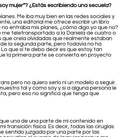
 soy mujer”? ¿Estás escribiendo una secuela?
planes. Me iba muy bien en las redes sociales y 
nte, una editorial me ofrece escribir un libro 
 no entraba mis planes, ¿cómo digo yo que no? 
 me teletransportado a la Daniela de cuatro o 
s que creía olvidadas que realmente estaban 
o de la segunda parte, pero todavía no ha 
 Lo que sí te debo decir es que estoy tan 
ue la primera parte se convierta en proyecto 
ns pero no quiero serlo ni un modelo a seguir. 
muestro tal y como soy y si a alguna persona le 
ta, pero eso no significa que tenga que 
 
que una de una parte de mi contenido en 
transición física. Es decir, todas las cirugías 
e sentido juzgada por una parte por las 