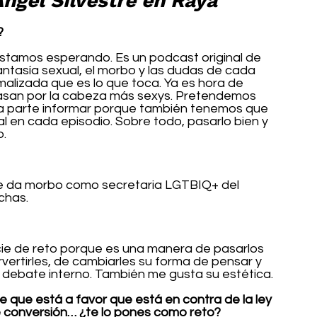
ngel Silvestre en Raya”
?
tamos esperando. Es un podcast original de 
antasía sexual, el morbo y las dudas de cada 
lizada que es lo que toca. Ya es hora de 
pasan por la cabeza más sexys. Pretendemos 
tra parte informar porque también tenemos que 
 en cada episodio. Sobre todo, pasarlo bien y 
o.
Me da morbo como secretaria LGTBIQ+ del 
chas.
ie de reto porque es una manera de pasarlos 
vertirles, de cambiarles su forma de pensar y 
debate interno. También me gusta su estética. 
e que está a favor que está en contra de la ley 
de conversión… ¿te lo pones como reto?