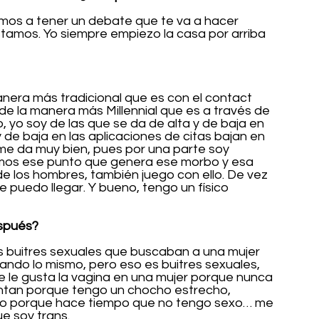
mos a tener un debate que te va a hacer 
tamos. Yo siempre empiezo la casa por arriba 
era más tradicional que es con el contact 
de la manera más Millennial que es a través de 
, yo soy de las que se da de alta y de baja en 
e baja en las aplicaciones de citas bajan en 
me da muy bien, pues por una parte soy 
emos ese punto que genera ese morbo y esa 
e los hombres, también juego con ello. De vez 
 puedo llegar. Y bueno, tengo un físico 
espués?
s buitres sexuales que buscaban a una mujer 
ando lo mismo, pero eso es buitres sexuales, 
 le gusta la vagina en una mujer porque nunca 
untan porque tengo un chocho estrecho, 
 o porque hace tiempo que no tengo sexo… me 
e soy trans.