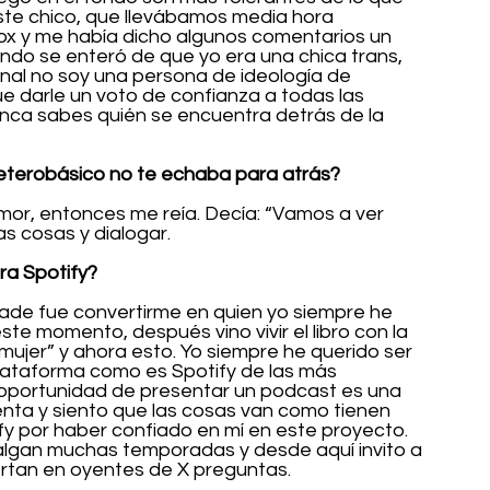
ste chico, que llevábamos media hora 
ox y me había dicho algunos comentarios un 
do se enteró de que yo era una chica trans, 
inal no soy una persona de ideología de 
ue darle un voto de confianza a todas las 
nca sabes quién se encuentra detrás de la 
eterobásico no te echaba para atrás?
or, entonces me reía. Decía: “Vamos a ver 
s cosas y dialogar. 
ra Spotify?
rade fue convertirme en quien yo siempre he 
te momento, después vino vivir el libro con la 
mujer” y ahora esto. Yo siempre he querido ser 
lataforma como es Spotify de las más 
 oportunidad de presentar un podcast es una 
enta y siento que las cosas van como tienen 
ify por haber confiado en mí en este proyecto. 
lgan muchas temporadas y desde aquí invito a 
ertan en oyentes de X preguntas.