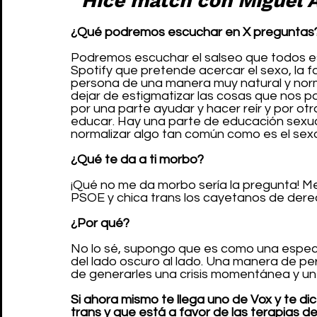
“Hice match con Miguel Á
¿Qué podremos escuchar en X preguntas
Podremos escuchar el salseo que todos es
Spotify que pretende acercar el sexo, la f
persona de una manera muy natural y norma
dejar de estigmatizar las cosas que nos 
por una parte ayudar y hacer reír y por o
educar. Hay una parte de educación sexual
normalizar algo tan común como es el sex
¿Qué te da a ti morbo?
¡Qué no me da morbo sería la pregunta! 
PSOE y chica trans los cayetanos de dere
¿Por qué?
No lo sé, supongo que es como una espec
del lado oscuro al lado. Una manera de per
de generarles una crisis momentánea y un 
Si ahora mismo te llega uno de Vox y te dic
trans y que está a favor de las terapias 