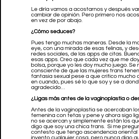
Le diría vamos a acostarnos y después va
cambiar de opinión. Pero primero nos acos
en vez de por abajo.
¿Cómo seduces?
Pues tengo muchas maneras. Desde la man
eye, con una mirada de esas felinas, y des
redes sociales, de las apps de citas. Bueno
esas apps. Creo que cada vez que me doy d
bolsa, porque yo les doy mucho juego. Se 
consciente de que las mujeres trans ten
fantasia sexual pese a que critico mucho d
en cuando, pues sé lo que soy y se a donde
agradecido…
¿Ligas más antes de la vaginoplastia o d
Antes de la vaginoplastia se acercaban lo
femenina con tetas y pene y ahora sigo lig
no se acercan y simplemente están los que
digo que soy una chica trans.  Si me preg
contesto que tengo ascendencia oriental
invento cualquier cosa, pero nunca digo qu