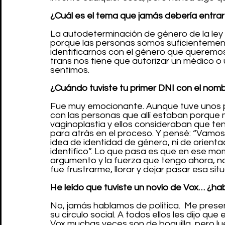
¿Cuál es el tema que jamás debería entrar
La autodeterminación de género de la ley 
porque las personas somos suficientemen
identificarnos con el género que queremos
trans nos tiene que autorizar un médico o
sentimos.
¿Cuándo tuviste tu primer DNI con el nom
Fue muy emocionante. Aunque tuve unos 
con las personas que allí estaban porque
vaginoplastia y ellos consideraban que t
para atrás en el proceso. Y pensé: “Vamos
idea de identidad de género, ni de orien
identifico”. Lo que pasa es que en ese mom
argumento y la fuerza que tengo ahora, no 
fue frustrarme, llorar y dejar pasar esa sit
He leído que tuviste un novio de Vox… ¿hab
No, jamás hablamos de política.  Me prese
su círculo social. A todos ellos les dijo qu
Vox muchas veces son de boquilla, pero lu