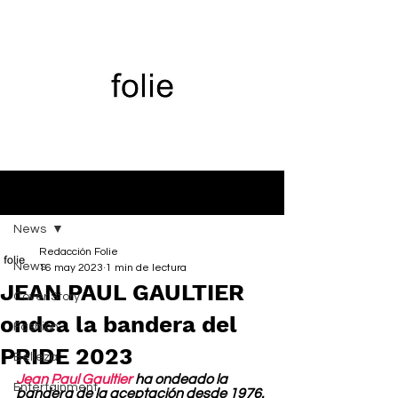
Entrada
News
Redacción Folie
News
16 may 2023
1 min de lectura
JEAN PAUL GAULTIER
Cover Story
ondea la bandera del
Fashion
PRIDE 2023
Belleza
Jean Paul Gaultier
 ha ondeado la 
Entertainment
bandera de la aceptación desde 1976. 