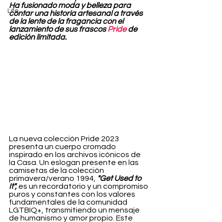
Ha fusionado moda y belleza para 
Life
contar una historia artesanal a través 
de la lente de la fragancia con el 
lanzamiento de sus frascos 
Pride
 de 
edición limitada.
La nueva colección Pride 2023 
presenta un cuerpo cromado 
inspirado en los archivos icónicos de 
la Casa. Un eslogan presente en las 
camisetas de la colección 
primavera/verano 1994, 
"Get Used to 
It", 
es un recordatorio y un compromiso 
puros y constantes con los valores 
fundamentales de la comunidad 
LGTBIQ+, transmitiendo un mensaje 
de humanismo y amor propio. Este 