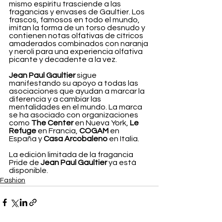
mismo espíritu trasciende a las 
fragancias y envases de Gaultier. Los 
frascos, famosos en todo el mundo, 
imitan la forma de un torso desnudo y 
contienen notas olfativas de cítricos 
amaderados combinados con naranja 
y neroli para una experiencia olfativa 
picante y decadente a la vez.
Jean Paul Gaultier
 sigue 
manifestando su apoyo a todas las 
asociaciones que ayudan a marcar la 
diferencia y a cambiar las 
mentalidades en el mundo. La marca 
se ha asociado con organizaciones 
como 
The Center
 en Nueva York, 
Le 
Refuge
 en Francia, 
COGAM
 en 
España y 
Casa Arcobaleno
 en Italia.
La edición limitada de la fragancia 
Pride de 
Jean Paul Gaultier
 ya está 
disponible.
Fashion