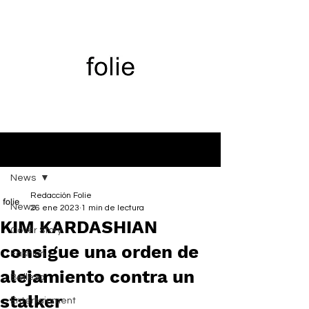
Entrada
News
Redacción Folie
News
26 ene 2023
1 min de lectura
KIM KARDASHIAN
Cover Story
consigue una orden de
Fashion
alejamiento contra un
Belleza
stalker
Entertainment