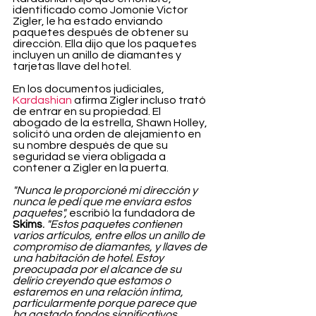
identificado como Jomonie Victor 
Zigler, le ha estado enviando 
paquetes después de obtener su 
dirección. Ella dijo que los paquetes 
incluyen un anillo de diamantes y 
tarjetas llave del hotel.
En los documentos judiciales, 
Kardashian
 afirma Zigler incluso trató 
de entrar en su propiedad. El 
abogado de la estrella, Shawn Holley, 
solicitó una orden de alejamiento en 
su nombre después de que su 
seguridad se viera obligada a 
contener a Zigler en la puerta.
"Nunca le proporcioné mi dirección y 
nunca le pedí que me enviara estos 
paquetes",
 escribió la fundadora de 
Skims
. "Estos paquetes contienen 
varios artículos, entre ellos un anillo de 
compromiso de diamantes, y llaves de 
una habitación de hotel. Estoy 
preocupada por el alcance de su 
delirio creyendo que estamos o 
estaremos en una relación íntima, 
particularmente porque parece que 
ha gastado fondos significativos 