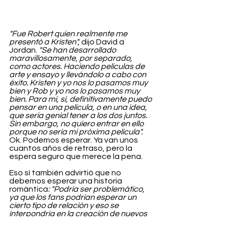
"Fue Robert quien realmente me 
presentó a Kristen", 
dijo David a 
Jordan.
 "Se han desarrollado 
maravillosamente, por separado, 
como actores. Haciendo películas de 
arte y ensayo y llevándolo a cabo con 
éxito. Kristen y yo nos lo pasamos muy 
bien y Rob y yo nos lo pasamos muy 
bien. Para mí, sí, definitivamente puedo 
pensar en una película, o en una idea, 
que sería genial tener a los dos juntos. 
Sin embargo, no quiero entrar en ello 
porque no sería mi próxima película".
Ok. Podemos esperar. Ya van unos 
cuantos años de retraso, pero la 
espera seguro que merece la pena.
Eso sí también advirtió que no 
debemos esperar una historia 
romántica
: "Podría ser problemático, 
ya que los fans podrían esperar un 
cierto tipo de relación y eso se 
interpondría en la creación de nuevos 
personajes para ellos. Así que tengo la 