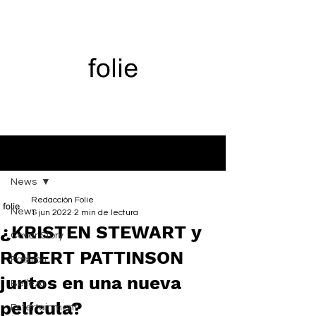
Entrada
News
Redacción Folie
News
1 jun 2022
2 min de lectura
¿KRISTEN STEWART y
Cover Story
ROBERT PATTINSON
Fashion
juntos en una nueva
Belleza
película?
Entertainment