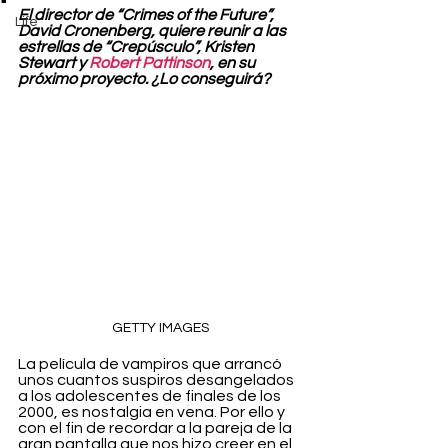
El director de “Crimes of the Future”, 
Life
David Cronenberg, quiere reunir a las 
estrellas de “Crepúsculo”, Kristen 
Stewart y 
Robert Pattinson
, en su 
próximo proyecto. ¿Lo conseguirá?
GETTY IMAGES
La película de vampiros que arrancó 
unos cuantos suspiros desangelados 
a los adolescentes de finales de los 
2000, es nostalgia en vena. Por ello y 
con el fin de recordar a la pareja de la 
gran pantalla que nos hizo creer en el 