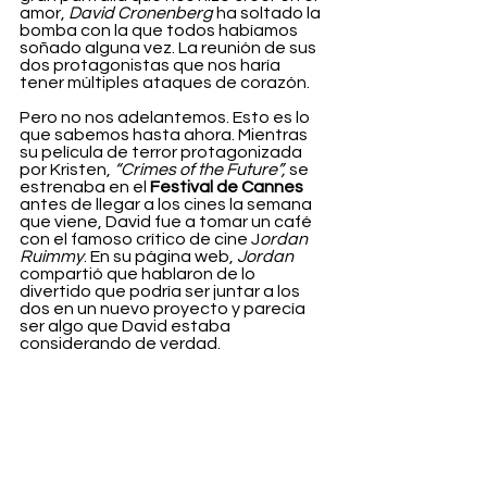
amor, 
David Cronenberg
 ha soltado la 
bomba con la que todos habíamos 
soñado alguna vez. La reunión de sus 
dos protagonistas que nos haría 
tener múltiples ataques de corazón.
Pero no nos adelantemos. Esto es lo 
que sabemos hasta ahora. Mientras 
su película de terror protagonizada 
por Kristen, 
“Crimes of the Future”,
 se 
estrenaba en el 
Festival de Cannes
antes de llegar a los cines la semana 
que viene, David fue a tomar un café 
con el famoso crítico de cine J
ordan 
Ruimmy
. En su página web, 
Jordan
compartió que hablaron de lo 
divertido que podría ser juntar a los 
dos en un nuevo proyecto y parecía 
ser algo que David estaba 
considerando de verdad.