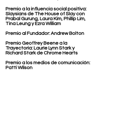
Premio a la influencia social positiva: 
Slaysians de The House of Slay con 
Prabal Gurung, Laura Kim, Phillip Lim, 
Tina Leung y Ezra William
Premio al Fundador: Andrew Bolton
Premio Geoffrey Beene a la 
Trayectoria: Laurie Lynn Stark y 
Richard Stark de Chrome Hearts
Premio a los medios de comunicación: 
Patti Wilson
Premio a la sostenibilidad 
medioambiental: Naciones Unidas (lo 
recogerá la Sra. Amina J. Mohammed, 
Vicesecretaria General de las 
Naciones Unidas)
Premio al Estilista: Law Roach
Premio Especial del Aniversario: 
Jeffrey Banks
Fashion