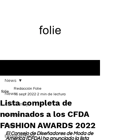
Entrada
News
Redacción Folie
News
16 sept 2022
2 min de lectura
Lista completa de
Cover Story
nominados a los CFDA
Fashion
FASHION AWARDS 2022
Belleza
El Consejo de Diseñadores de Moda de 
Entertainment
América (CFDA) ha anunciado la lista 