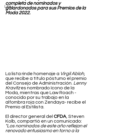
completa de nominados y 
Life
galardonados para sus Premios de la 
Moda 2022.
La lista rinde homenaje a 
Virgil Abloh
, 
que recibe a título póstumo el premio 
del Consejo de Administración. 
Lenny 
Kravitz
 es nombrado Icono de la 
Moda, mientras que Law Roach -
conocido por su trabajo en la 
alfombra roja con Zendaya- recibe el 
Premio al Estilista.
El director general del 
CFDA
, Steven 
Kolb, compartió en un comunicado: 
"Los nominados de este año reflejan el 
renovado entusiasmo en torno a la 