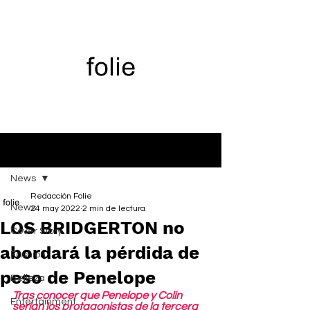
Entrada
News
Redacción Folie
News
24 may 2022
2 min de lectura
LOS BRIDGERTON no
Cover Story
abordará la pérdida de
Fashion
peso de Penelope
Belleza
Tras conocer que Penelope y Colin 
Entertainment
serían los protagonistas de la tercera 