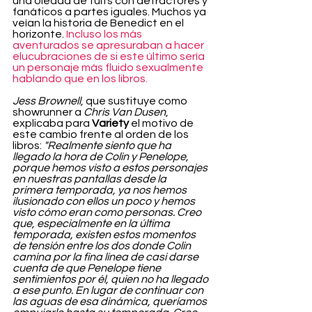
una oleada de tuits con detractores y 
fanáticos a partes iguales. Muchos ya 
veían la historia de Benedict en el 
horizonte. 
Incluso los más 
aventurados se apresuraban a hacer 
elucubraciones de si este último sería 
un personaje más fluido sexualmente 
hablando que en los libros.
Jess Brownell
, que sustituye como 
showrunner a 
Chris Van Dusen
, 
explicaba para 
Variety
 el motivo de 
este cambio frente al orden de los 
libros: 
"Realmente siento que ha 
llegado la hora de Colin y Penelope, 
porque hemos visto a estos personajes 
en nuestras pantallas desde la 
primera temporada, ya nos hemos 
ilusionado con ellos un poco y hemos 
visto cómo eran como personas. Creo 
que, especialmente en la última 
temporada, existen estos momentos 
de tensión entre los dos donde Colin 
camina por la fina línea de casi darse 
cuenta de que Penelope tiene 
sentimientos por él, quien no ha llegado 
a ese punto. En lugar de continuar con 
las aguas de esa dinámica, queríamos 