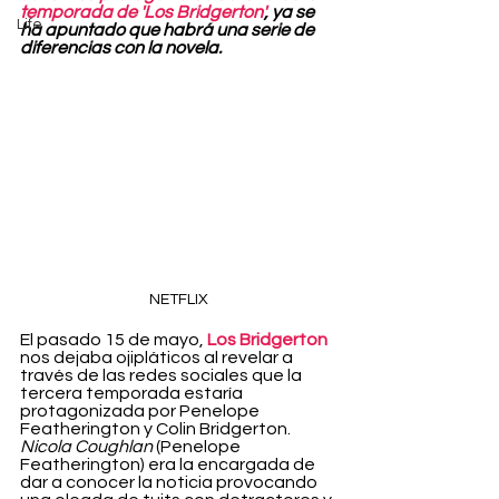
temporada de 'Los Bridgerton'
, ya se 
Life
ha apuntado que habrá una serie de 
diferencias con la novela.
NETFLIX
El pasado 15 de mayo, 
Los Bridgerton
nos dejaba ojipláticos al revelar a 
través de las redes sociales que la 
tercera temporada estaría 
protagonizada por Penelope 
Featherington y Colin Bridgerton. 
Nicola Coughlan
 (Penelope 
Featherington) era la encargada de 
dar a conocer la noticia provocando 