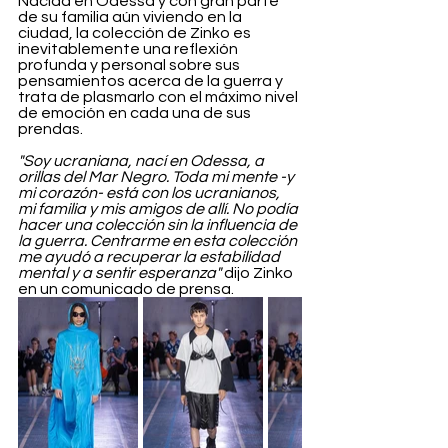
Nacida en Odessa y con gran parte 
de su familia aún viviendo en la 
ciudad, la colección de Zinko es 
inevitablemente una reflexión 
profunda y personal sobre sus 
pensamientos acerca de la guerra y 
trata de plasmarlo con el máximo nivel 
de emoción en cada una de sus 
prendas.
"Soy ucraniana, nací en Odessa, a 
orillas del Mar Negro. Toda mi mente -y 
mi corazón- está con los ucranianos, 
mi familia y mis amigos de allí. No podía 
hacer una colección sin la influencia de 
la guerra. Centrarme en esta colección 
me ayudó a recuperar la estabilidad 
mental y a sentir esperanza"
 dijo Zinko 
en un comunicado de prensa. 