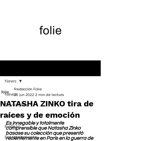
Entrada
News
Redacción Folie
News
28 jun 2022
2 min de lectura
NATASHA ZINKO tira de
Cover Story
raíces y de emoción
Fashion
Es innegable y totalmente 
Belleza
comprensible que Natasha Zinko 
basase su colección que presentó 
Entertainment
recientemente en París en la guerra de 