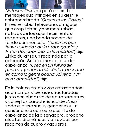
Natasha Zinko
 no paró de emitir 
mensajes subliminales en su desfile 
sobrenombrado 
"Queen of the Boxes".
En este había televisores antiguos 
que crepitaban y nos mostraban 
noticias de los acontecimientos 
recientes, una banda sonora de 
fondo con mensaje. 
"Tenemos que 
tener cuidado con la propaganda y 
tratar de separarla de la realidad",
 dijo 
Zinko durante un recorrido por la 
colección. Su otro mensaje fue la 
esperanza. 
"Creo en un futuro sin 
guerras, y cuando diseñaba, pensaba 
en cómo la gente podría volver a vivir 
con normalidad",
 dijo.
En la colección los vivos estampados 
adornan las siluetas estructuradas 
junto con el motivo de extraterrestres 
y conejitos característico de 
Zinko
. 
Todo ello eso sí muy genderless. En 
consonancia con este espíritu de 
esperanza de la diseñadora, propone 
siluetas dramáticas y atrevidas con 
recortes de cuero y vaqueros 