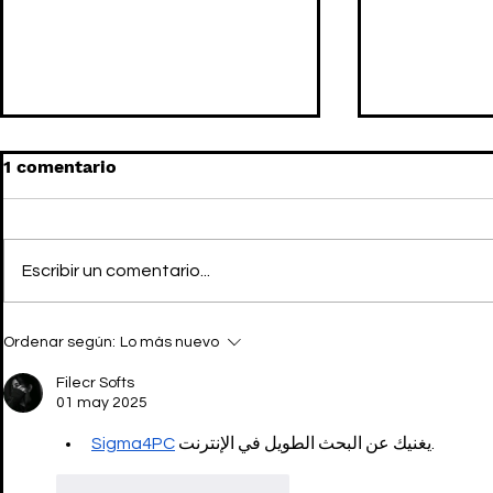
1 comentario
Escribir un comentario...
RAF SIMONS x KVADRAT:
RAF SIMON
Ordenar según:
Lo más nuevo
MARIE KONDO estaría
PERRY cele
orgullosa
undergrou
Filecr Softs
01 may 2025
Sigma4PC
 يغنيك عن البحث الطويل في الإنترنت.
Me gusta
Reaccionar