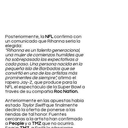
Posteriormente, la 
NFL 
confirmó con 
un comunicado que Rihanna sería la 
elegida:
"Rihanna es un talento generacional, 
una mujer de comienzos humildes que 
ha sobrepasado las expectativas a 
cada paso. Una persona nacida en la 
pequeña isla de Barbados que se 
convirtió en una de las artistas más 
prominentes de siempre",
 afirmó el 
rapero Jay-Z, que produce para la 
NFL el espectáculo de la Super Bowl a 
través de su compañía 
Roc Nation.
Anteriormente en las apuestas había 
estado 
Taylor Swift
 que finalmente 
declinó la oferta de ponerse a las 
riendas de tal honor. Fuentes 
cercanas a la artista han confirmado 
a 
People 
y a 
TMZ
 que no ocurrirá. 
Según 
TMZ
, a Swift le ofrecieron 