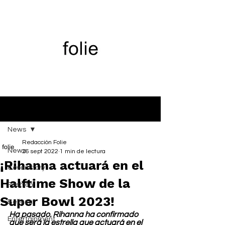
Entrada
News
Redacción Folie
News
26 sept 2022
1 min de lectura
¡Rihanna actuará en el
Cover Story
Halftime Show de la
Fashion
Super Bowl 2023!
Belleza
Ha pasado. Rihanna ha confirmado 
Entertainment
que será la estrella que actuará en el 