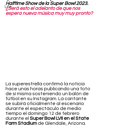
Halftime Show de la Super Bowl 2023. 
Life
¿Será esto el adelanto de que nos 
espera nueva música muy muy pronto?
La superestrella confirmó la noticia 
hace unas horas publicando una foto 
de sí misma sosteniendo un balón de 
fútbol en su Instagram. La cantante 
se subirá oficialmente al escenario 
durante el espectáculo de medio 
tiempo el domingo 12 de febrero 
durante el 
Super Bowl LVII en el State 
Farm Stadium
 de Glendale, Arizona.