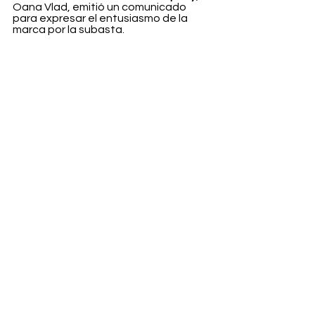
Oana Vlad, emitió un comunicado 
para expresar el entusiasmo de la 
marca por la subasta.
“Coca-Cola está encantada de 
asociarse con Julien's y Rosalía para 
invitar a los fans a pujar por objetos 
especiales y personales que han 
formado parte de su viaje 
transformador", 
declaró.
Life
Ver todo
Entradas recientes