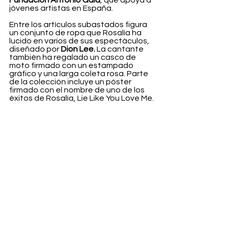
Fundación Antonio Gala
, que apoya a 
jóvenes artistas en España.
Entre los artículos subastados figura 
un conjunto de ropa que Rosalía ha 
lucido en varios de sus espectáculos, 
diseñado por 
Dion Lee.
 La cantante 
también ha regalado un casco de 
moto firmado con un estampado 
gráfico y una larga coleta rosa. Parte 
de la colección incluye un póster 
firmado con el nombre de uno de los 
éxitos de Rosalía, Lie Like You Love Me.