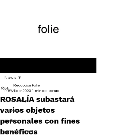
Entrada
News
Redacción Folie
News
4 abr 2023
1 min de lectura
ROSALÍA subastará
Cover Story
varios objetos
Fashion
personales con fines
Belleza
benéficos
Entertainment