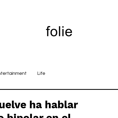
ntertainment
Life
elve ha hablar
 bipolar en el