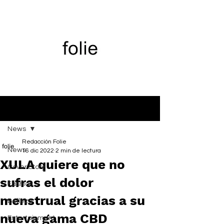
Entrada
News
Redacción Folie
News
16 dic 2022
2 min de lectura
XULA quiere que no
Cover Story
sufras el dolor
Fashion
menstrual gracias a su
Belleza
nueva gama CBD
Entertainment