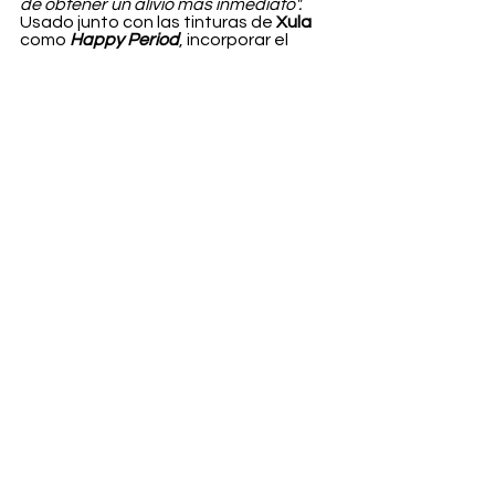
de obtener un alivio más inmediato".
Usado junto con las tinturas de 
Xula
como 
Happy Period
, incorporar el 
cáñamo a tu rutina diaria puede 
resultar en un periodo más fácil 
cuando llegue ese momento del mes. 
El pre-roll Period Dazed ya se puede 
comprar en la web de 
Xula.
Life
Ver todo
Entradas recientes