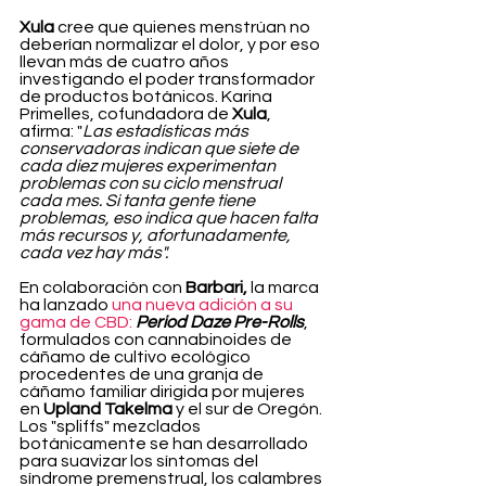
Xula 
cree que quienes menstrúan no 
deberían normalizar el dolor, y por eso 
llevan más de cuatro años 
investigando el poder transformador 
de productos botánicos. Karina 
Primelles, cofundadora de 
Xula
, 
afirma: "
Las estadísticas más 
conservadoras indican que siete de 
cada diez mujeres experimentan 
problemas con su ciclo menstrual 
cada mes. Si tanta gente tiene 
problemas, eso indica que hacen falta 
más recursos y, afortunadamente, 
cada vez hay más".
En colaboración con 
Barbari,
 la marca 
ha lanzado 
una nueva adición a su 
gama de CBD:
Period Daze Pre-Rolls
, 
formulados con cannabinoides de 
cáñamo de cultivo ecológico 
procedentes de una granja de 
cáñamo familiar dirigida por mujeres 
en 
Upland Takelma
 y el sur de Oregón. 
Los "spliffs" mezclados 
botánicamente se han desarrollado 
para suavizar los síntomas del 
síndrome premenstrual, los calambres 