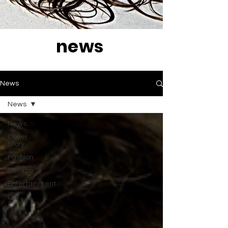
news
News
News
News
Cover
Story
Fashion
Belleza
Entertainment
Life