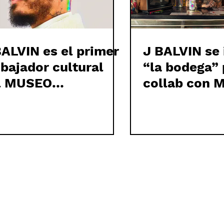
BALVIN es el primer
J BALVIN se 
bajador cultural
“la bodega” 
l MUSEO
collab con 
RSHHORN
LITE