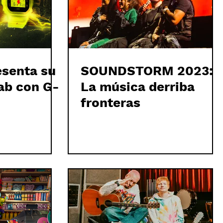
esenta su
SOUNDSTORM 2023:
ab con G-
La música derriba
fronteras