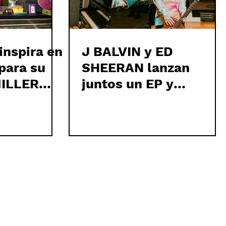
inspira en
J BALVIN y ED
para su
SHEERAN lanzan
MILLER
juntos un EP y
estamos living