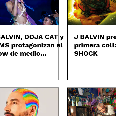
BALVIN, DOJA CAT y
J BALVIN pr
MS protagonizan el
primera coll
ow de medio
SHOCK
empo inaugural de la
nal de la FIFA CLUB
RLD CUP