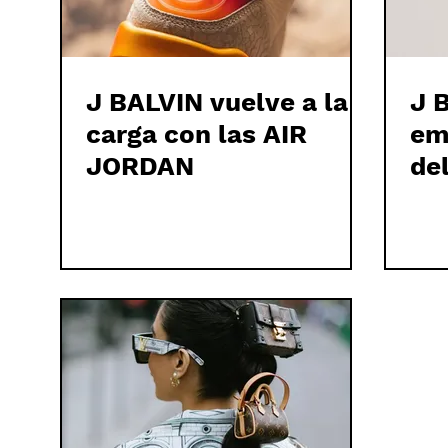
J BALVIN vuelve a la
J 
carga con las AIR
em
JORDAN
de
HI