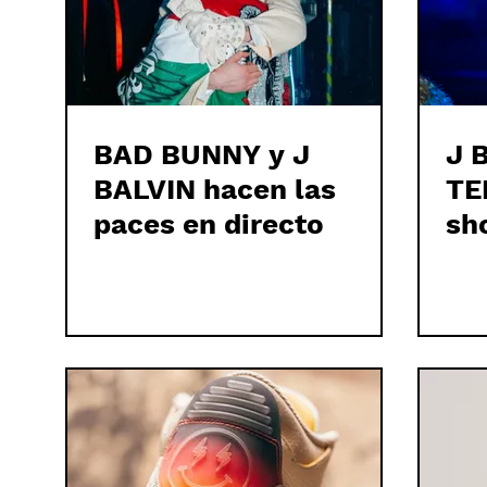
BAD BUNNY y J
J 
BALVIN hacen las
TE
paces en directo
sh
ti
Fi
WO