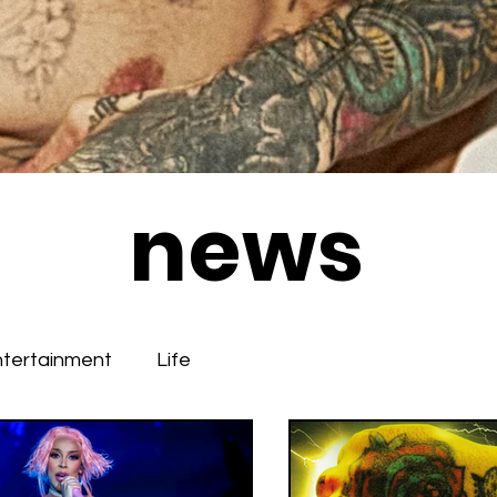
news
ntertainment
Life