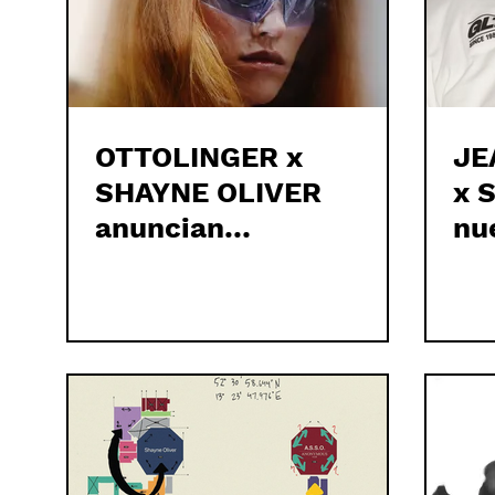
OTTOLINGER x
JE
SHAYNE OLIVER
x 
anuncian
nu
OTTONYMOUS
in