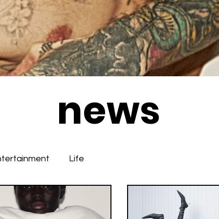
news
ntertainment
Life