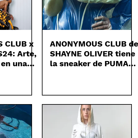
 CLUB x
ANONYMOUS CLUB d
24: Arte,
SHAYNE OLIVER tiene
 en una
la sneaker de PUMA
que todos vamos a
querer