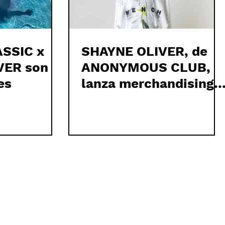
SSIC x
SHAYNE OLIVER, de
VER son
ANONYMOUS CLUB,
es
lanza merchandising
de WENCH