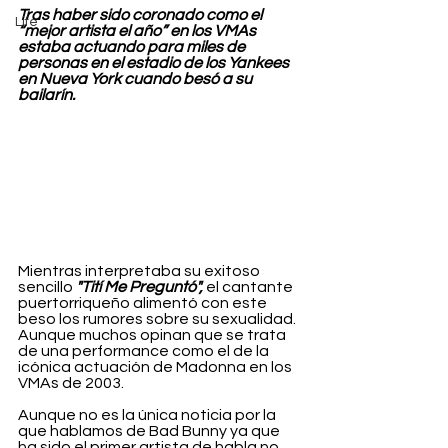
Tras haber sido coronado como el 
Life
“mejor artista el año” en los VMAs 
estaba actuando para miles de 
personas en el estadio de los Yankees 
en Nueva York cuando besó a su 
bailarín.
Mientras interpretaba su exitoso 
sencillo 
"Tití Me Preguntó", 
el cantante 
puertorriqueño alimentó con este 
beso los rumores sobre su sexualidad. 
Aunque muchos opinan que se trata 
de una performance como el de la 
icónica actuación de Madonna en los 
VMAs de 2003.
Aunque no es la única noticia por la 
que hablamos de Bad Bunny ya que 
ha sido el primer artista de habla no 