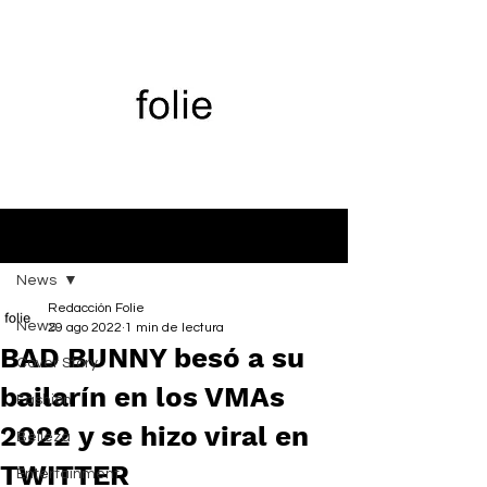
Entrada
News
Redacción Folie
News
29 ago 2022
1 min de lectura
BAD BUNNY besó a su
Cover Story
bailarín en los VMAs
Fashion
2022 y se hizo viral en
Belleza
TWITTER
Entertainment