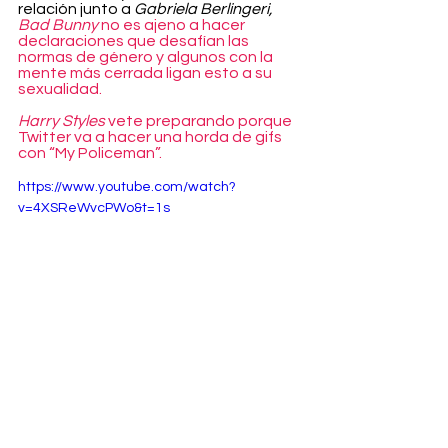
relación junto a 
Gabriela Berlingeri, 
Bad Bunny 
no es ajeno a hacer 
declaraciones que desafían las 
normas de género y algunos con la 
mente más cerrada ligan esto a su 
sexualidad.
Harry Styles
 vete preparando porque 
Twitter va a hacer una horda de gifs 
con “My Policeman”.
https://www.youtube.com/watch?
v=4XSReWvcPWo&t=1s
Entertainment