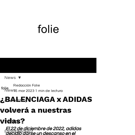
Entrada
News
Redacción Folie
News
15 mar 2023
1 min de lectura
¿BALENCIAGA x ADIDAS
Cover Story
volverá a nuestras
Fashion
vidas?
Belleza
El 22 de diciembre de 2022, adidas 
Entertainment
decidió darse un descanso en el 