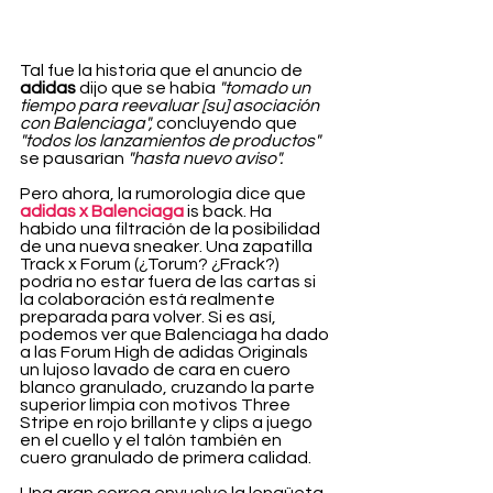
Tal fue la historia que el anuncio de 
adidas
 dijo que se había 
"tomado un 
tiempo para reevaluar [su] asociación 
con Balenciaga",
 concluyendo que 
"todos los lanzamientos de productos"
se pausarían 
"hasta nuevo aviso".
Pero ahora, la rumorología dice que 
adidas x Balenciaga
 is back. Ha 
habido una filtración de la posibilidad 
de una nueva sneaker. Una zapatilla 
Track x Forum (¿Torum? ¿Frack?) 
podría no estar fuera de las cartas si 
la colaboración está realmente 
preparada para volver. Si es así, 
podemos ver que Balenciaga ha dado 
a las Forum High de adidas Originals 
un lujoso lavado de cara en cuero 
blanco granulado, cruzando la parte 
superior limpia con motivos Three 
Stripe en rojo brillante y clips a juego 
en el cuello y el talón también en 
cuero granulado de primera calidad.