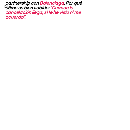
partnership con 
Balenciaga
. Por qué 
Life
como es bien sabido: 
“Cuando la 
cancelación llega, si te he visto ni me 
acuerdo”.