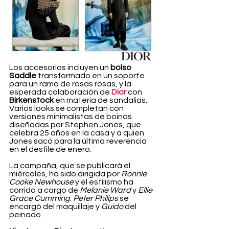
Los accesorios incluyen un 
bolso 
Saddle
 transformado en un soporte 
para un ramo de rosas rosas, y la 
esperada colaboración de
Dior
con
Birkenstock
 en materia de sandalias. 
Varios looks se completan con 
versiones minimalistas de boinas 
diseñadas por Stephen Jones, que 
celebra 25 años en la casa y a quien 
Jones sacó para la última reverencia 
en el desfile de enero.
La campaña, que se publicará el 
miércoles, ha sido dirigida por 
Ronnie 
Cooke Newhouse
 y el estilismo ha 
corrido a cargo de 
Melanie Ward
 y 
Ellie 
Grace Cumming
. 
Peter Philips
 se 
encargó del maquillaje y 
Guido 
del 
peinado.