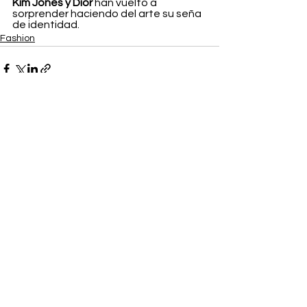
Kim Jones y Dior
 han vuelto a 
sorprender haciendo del arte su seña 
de identidad.
Fashion
Ver todo
Entradas recientes