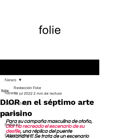
Entrada
News
Redacción Folie
News
19 jul 2022
2 min de lectura
DIOR en el séptimo arte
Cover Story
parisino
Fashion
Para su campaña masculina de otoño, 
Belleza
Dior ha recreado el escenario de su 
desfile
, una réplica del puente 
Entertainment
Alexandre II. Se trata de un escenario 