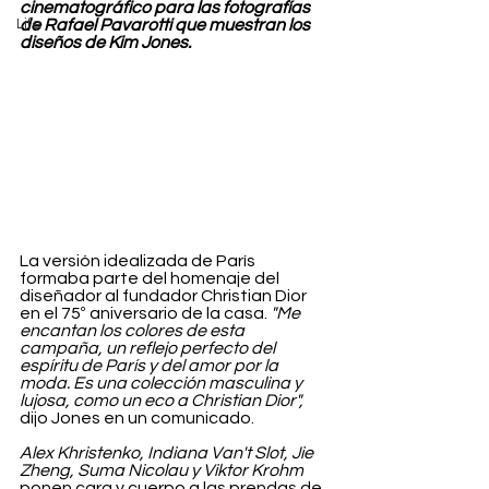
cinematográfico para las fotografías 
Life
de Rafael Pavarotti que muestran los 
diseños de Kim Jones.
La versión idealizada de París 
formaba parte del homenaje del 
diseñador al fundador Christian Dior 
en el 75º aniversario de la casa. 
"Me 
encantan los colores de esta 
campaña, un reflejo perfecto del 
espíritu de París y del amor por la 
moda. Es una colección masculina y 
lujosa, como un eco a Christian Dior",
dijo Jones en un comunicado.
Alex Khristenko, Indiana Van't Slot, Jie 
Zheng, Suma Nicolau y Viktor Krohm
ponen cara y cuerpo a las prendas de 