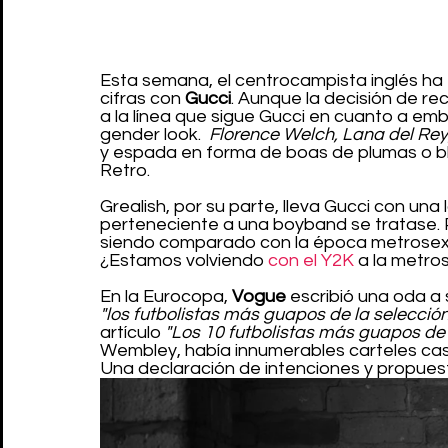
Esta semana, el centrocampista inglés ha
cifras con 
Gucci
. Aunque la decisión de rec
a la línea que sigue Gucci en cuanto a e
gender look.  
Florence Welch, Lana del Rey,
y espada en forma de boas de plumas o blu
Retro. 
Grealish, por su parte, lleva Gucci con u
perteneciente a una boyband se tratase. 
siendo comparado con la época metrosexu
¿Estamos volviendo 
con el Y2K
 a la metro
En la Eurocopa, 
Vogue 
escribió una oda a 
"los futbolistas más guapos de la selección
artículo 
"Los 10 futbolistas más guapos de 
Wembley, había innumerables carteles ca
Una declaración de intenciones y propues