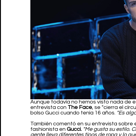
Aunque todavía no hemos visto nada de es
entrevista con 
The Face
, se "cierra el cí
bolso Gucci cuando tenía 16 años. 
"Es alg
También comentó en su entrevista sobre el
fashionista en 
Gucci.
"Me gusta su estilo. C
gente lleva diferentes tipos de ropa y lo qu