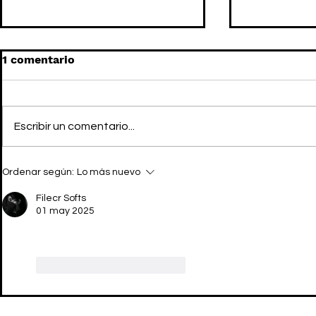
1 comentario
Escribir un comentario...
GUCCI BLONDIE: El retro
GUCCI x A
Ordenar según:
Lo más nuevo
infinito
set de par
Filecr Softs
01 may 2025
Me gusta
Reaccionar