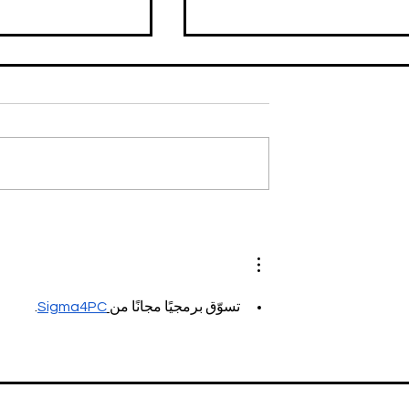
DIDAS: Hoyo y
El binomio GUCCI + THE
tido
NORTH FACE vuelve a
sorprendernos
.
Sigma4PC
تسوّق برمجيًا مجانًا من