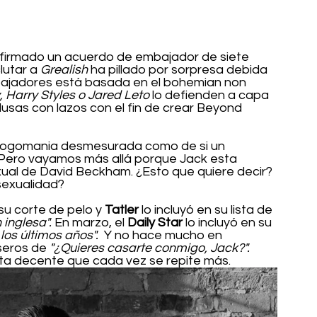
 firmado un acuerdo de embajador de siete 
lutar a 
Grealish
 ha pillado por sorpresa debida 
mbajadores está basada en el bohemian non 
 Harry Styles o Jared Leto 
lo defienden a capa 
sas con lazos con el fin de crear Beyond 
na logomania desmesurada como de si un 
Pero vayamos más allá porque Jack esta 
al de David Beckham. ¿Esto que quiere decir? 
sexualidad?
su corte de pelo y 
Tatler
 lo incluyó en su lista de 
 inglesa".
 En marzo, el 
Daily Star 
lo incluyó en su 
los últimos años".
  Y no hace mucho en 
seros de 
"¿Quieres casarte conmigo, Jack?".
ta decente que cada vez se repite más.