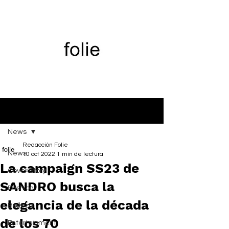
Entrada
News
Redacción Folie
News
10 oct 2022
1 min de lectura
La campaign SS23 de
Cover Story
SANDRO busca la
Fashion
elegancia de la década
Belleza
de los 70
Entertainment