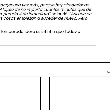
iffhanger una vez más, porque hay alrededor de 
el lapso de no importa cuántos minutos que de 
emporada 4 de inmediato",
 se burló. 
"Así que en 
as cosas empiezan a suceder de nuevo. Pero 
a temporada, pero ssshhhhh que todavía 
V