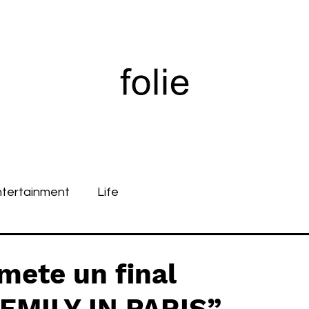
ntertainment
Life
mete un final
“EMILY IN PARIS”