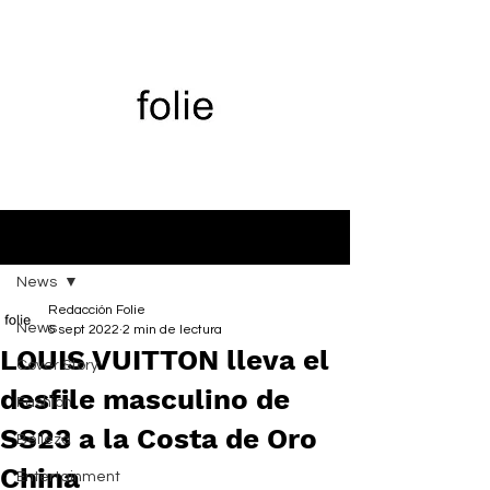
Entrada
News
Redacción Folie
News
6 sept 2022
2 min de lectura
LOUIS VUITTON lleva el
Cover Story
desfile masculino de
Fashion
SS23 a la Costa de Oro
Belleza
China
Entertainment