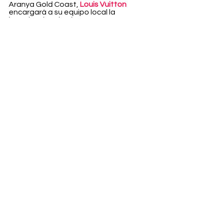
Aranya Gold Coast, 
Louis Vuitton
encargará a su equipo local la 
introducción de elementos 
localizados en el spin-off de Aranya, 
como 
"una serie de acontecimientos 
culturales de danza contemporánea y 
proyecciones de películas"
 y "
una 
fiesta al atardecer".
Fashion
Ver todo
Entradas recientes