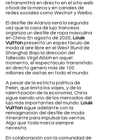
retransmitirá en directo en el sitio web 
oficial de la marca y en canales de 
redes sociales como Wechat y Weibo.
El desfile de Aranya será la segunda 
vez que la casa de lujo francesa 
organiza un desfile de ropa masculina 
en China. En agosto de 2020, 
Louis 
Vuitton
 presentó un espectáculo de 
moda al aire libre en el West Bund de 
Shanghai. Bajo la dirección del 
fallecido 
Virgil Abloh
 en aquel 
momento, el espectáculo transmitido 
en directo generó más de 100 
millones de visitas en todo el mundo.
A pesar de la estricta política de 
Pekín, que limita los viajes, y de la 
ralentización de la economía, China 
sigue siendo uno de los mercados del 
lujo más importantes del mundo. 
Louis 
Vuitton
 sigue adelante con la 
reimaginación del desfile de moda 
itinerante para impulsar las ventas. 
Algo que toda marca siempre 
necesita.
En colaboración con la comunidad de 