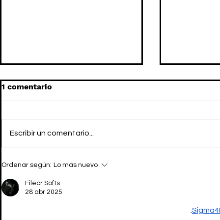
1 comentario
Escribir un comentario...
SUPREME lanza las gafas
ANTIHERO
Ordenar según:
Lo más nuevo
total Y2K
SUPR/HER
Filecr Softs
28 abr 2025
.
Sigma4