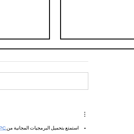
 x SUPREME:
Cuando BURBERRY se
O
encontró con SUPREME
PC
استمتع بتحميل البرمجيات المجانية من