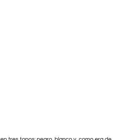
en tres tonos: negro, blanco y, como era de 