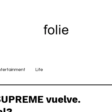
ntertainment
Life
UPREME vuelve.
al?