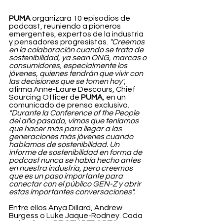
PUMA 
organizará 10 episodios de 
podcast, reuniendo a pioneros 
emergentes, expertos de la industria 
y pensadores progresistas. 
"Creemos 
en la colaboración cuando se trata de 
sostenibilidad, ya sean ONG, marcas o 
consumidores, especialmente los 
jóvenes, quienes tendrán que vivir con 
las decisiones que se tomen hoy
", 
afirma Anne-Laure Descours, Chief 
Sourcing Officer de 
PUMA
, en un 
comunicado de prensa exclusivo. 
"Durante la Conference of the People 
del año pasado, vimos que teníamos 
que hacer más para llegar a las 
generaciones más jóvenes cuando 
hablamos de sostenibilidad. Un 
informe de sostenibilidad en forma de 
podcast nunca se había hecho antes 
en nuestra industria, pero creemos 
que es un paso importante para 
conectar con el público GEN-Z y abrir 
estas importantes conversaciones".
Entre ellos Anya Dillard, Andrew 
Burgess o Luke Jaque-Rodney. Cada 