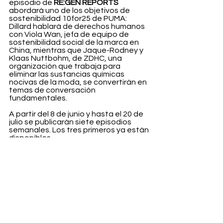
episodio de 
RE:GEN REPORTS
abordará uno de los objetivos de 
sostenibilidad 10for25 de PUMA: 
Dillard hablará de derechos humanos 
con Viola Wan, jefa de equipo de 
sostenibilidad social de la marca en 
China, mientras que Jaque-Rodney y 
Klaas Nuttbohm, de ZDHC, una 
organización que trabaja para 
eliminar las sustancias químicas 
nocivas de la moda, se convertirán en 
temas de conversación 
fundamentales. 
A partir del 8 de junio y hasta el 20 de 
julio se publicarán siete episodios 
semanales. Los tres primeros ya están 
disponibles.
Life
Ver todo
Entradas recientes