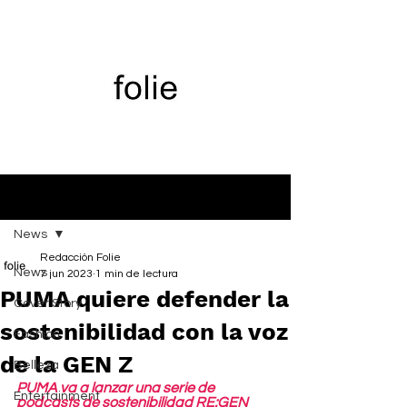
Entrada
News
Redacción Folie
News
7 jun 2023
1 min de lectura
PUMA quiere defender la
Cover Story
sostenibilidad con la voz
Fashion
de la GEN Z
Belleza
PUMA va a lanzar una serie de 
Entertainment
podcasts de sostenibilidad RE:GEN 