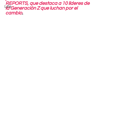
REPORTS, que destaca a 10 líderes de 
Life
la Generación Z que luchan por el 
cambio
.