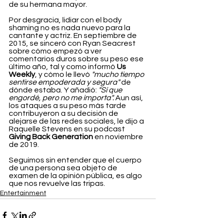
de su hermana mayor.
Por desgracia, lidiar con el body 
shaming no es nada nuevo para la 
cantante y actriz. En septiembre de 
2015, se sinceró con Ryan Seacrest 
sobre cómo empezó a ver 
comentarios duros sobre su peso ese 
último año, tal y como informó 
Us 
Weekly
, y cómo le llevó 
"mucho tiempo 
sentirse empoderada y segura" 
de 
dónde estaba. Y añadió: 
"Sí que 
engordé, pero no me importa".
 Aun así, 
los ataques a su peso más tarde 
contribuyeron a su decisión de 
alejarse de las redes sociales, le dijo a 
Raquelle Stevens en su podcast 
Giving Back Generation
 en noviembre 
de 2019.
Seguimos sin entender que el cuerpo 
de una persona sea objeto de 
examen de la opinión pública, es algo 
que nos revuelve las tripas.
Entertainment