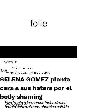
Entrada
News
Redacción Folie
News
16 ene 2023
1 min de lectura
SELENA GOMEZ planta
Cover Story
cara a sus haters por el
Fashion
body shaming
Belleza
Hizo frente a los comentarios de sus 
Entertainment
haters sobre el body shaming sufrido 