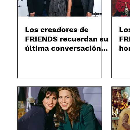
Los creadores de
Lo
FRIENDS recuerdan su
FR
última conversación
ho
con MATTHEW PERRY
MA
un
co