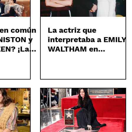
 en común
La actriz que
NISTON y
interpretaba a EMILY
EN? ¡Las
WALTHAM en
camareras!
FRIENDS estuvo a
punto de ser
despedida