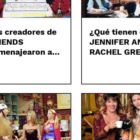
s creadores de
¿Qué tienen
IENDS
JENNIFER A
menajearon a
RACHEL GRE
TTHEW PERRY en
dos fueron 
 conmovedor
municado