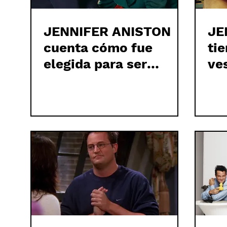
JENNIFER ANISTON
JE
cuenta cómo fue
ti
elegida para ser
ve
RACHEL GREEN en
FRIENDS