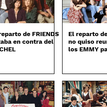
 reparto de FRIENDS
El reparto 
taba en contra del
no quiso reu
CHEL
los EMMY pa
homenajear 
MATTHEW P