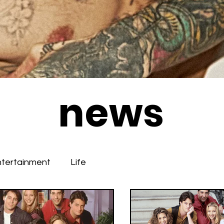
news
ntertainment
Life