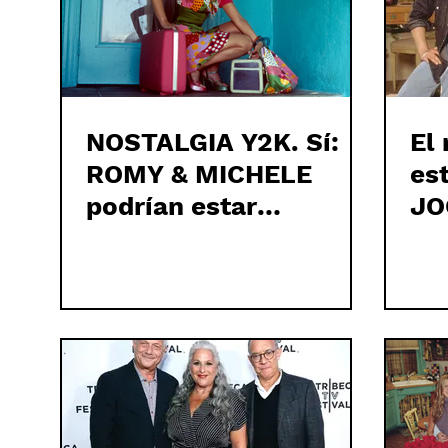
NOSTALGIA Y2K. Sí:
El
ROMY & MICHELE
es
podrían estar
JO
oficialmente de vuelta