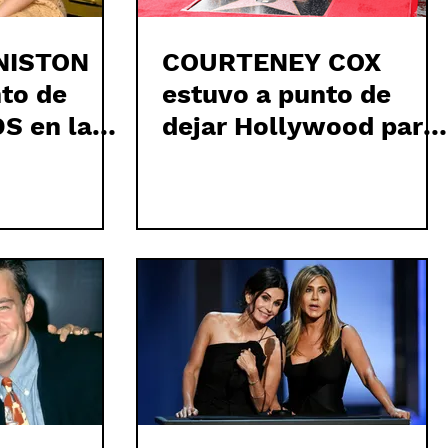
NISTON
COURTENEY COX
to de
estuvo a punto de
S en la
dejar Hollywood para
porada
vender piscinas