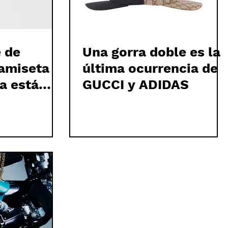
 de
Una gorra doble es la
amiseta
última ocurrencia de
ya está
GUCCI y ADIDAS
or 690 €