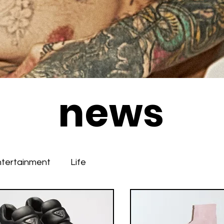
news
ntertainment
Life