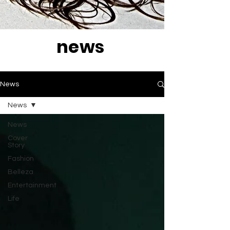
news
News
News
News
Cover
Story
Fashion
Belleza
Entertainment
Life