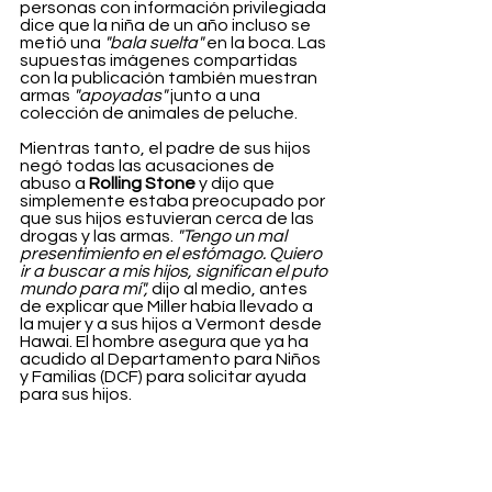
personas con información privilegiada 
dice que la niña de un año incluso se 
metió una 
"bala suelta"
 en la boca. Las 
supuestas imágenes compartidas 
con la publicación también muestran 
armas 
"apoyadas"
 junto a una 
colección de animales de peluche.
Mientras tanto, el padre de sus hijos 
negó todas las acusaciones de 
abuso a 
Rolling Stone
 y dijo que 
simplemente estaba preocupado por 
que sus hijos estuvieran cerca de las 
drogas y las armas. 
"Tengo un mal 
presentimiento en el estómago. Quiero 
ir a buscar a mis hijos, significan el puto 
mundo para mí",
 dijo al medio, antes 
de explicar que Miller había llevado a 
la mujer y a sus hijos a Vermont desde 
Hawai. El hombre asegura que ya ha 
acudido al Departamento para Niños 
y Familias (DCF) para solicitar ayuda 
para sus hijos.