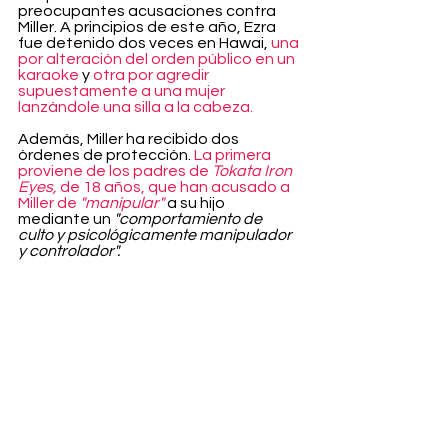
preocupantes acusaciones contra 
Miller. A principios de este año, Ezra 
fue detenido dos veces en Hawai, 
una 
por alteración del orden público en un 
karaoke
 y 
otra por agredir 
supuestamente a una mujer 
lanzándole una silla a la cabeza.
Además, Miller ha recibido dos 
órdenes de protección. 
La primera 
proviene de los padres de 
Tokata Iron 
Eyes,
 de 18 años, que han acusado a 
Miller de 
"manipular"
 a su hijo 
mediante un 
"comportamiento de 
culto y psicológicamente manipulador 
y controlador".
La segunda orden de protección se 
concedió recientemente a una mujer 
de Massachusetts y a su hijo de 12 
años
, que declaró que Miller 
supuestamente apuntó con una 
pistola al grupo y amenazó a un 
vecino que estaba presente en el 
incidente. El niño también afirmó que 
Miller se sentía 
"extrañamente atraído 
por mí"
 y describió el encuentro como 
"realmente incómodo"
 y
 "aterrador".