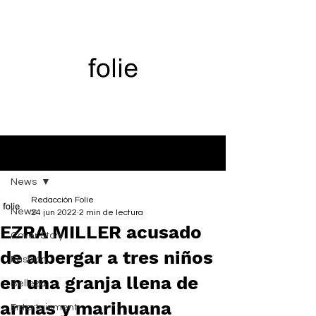
Entrada
News
Redacción Folie
News
24 jun 2022
2 min de lectura
EZRA MILLER acusado
Cover Story
de albergar a tres niños
Fashion
en una granja llena de
Belleza
armas y marihuana
Entertainment