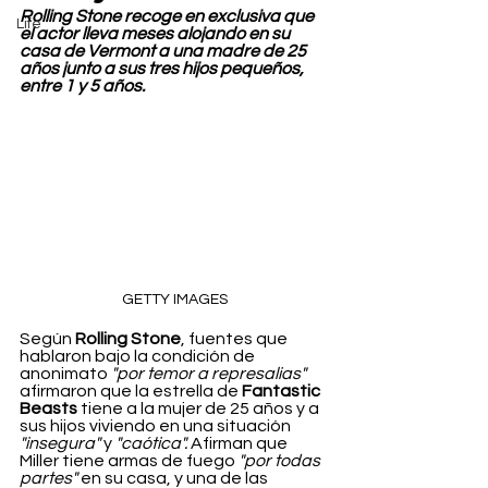
Rolling Stone recoge en exclusiva que 
Life
el actor lleva meses alojando en su 
casa de Vermont a una madre de 25 
años junto a sus tres hijos pequeños, 
entre 1 y 5 años.
GETTY IMAGES
Según 
Rolling Stone
, fuentes que 
hablaron bajo la condición de 
anonimato 
"por temor a represalias"
afirmaron que la estrella de 
Fantastic 
Beasts
 tiene a la mujer de 25 años y a 
sus hijos viviendo en una situación 
"insegura"
 y 
"caótica".
 Afirman que 
Miller tiene armas de fuego 
"por todas 
partes" 
en su casa, y una de las 