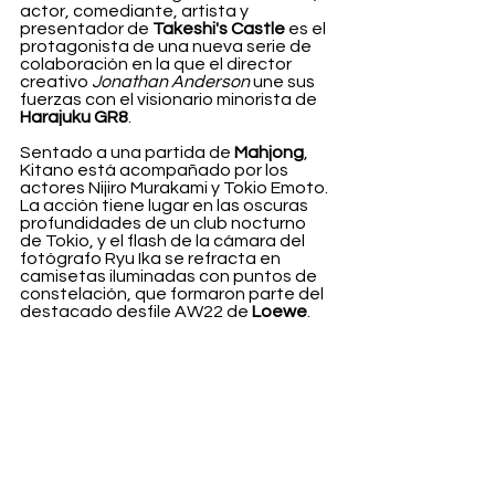
actor, comediante, artista y 
presentador de 
Takeshi's Castle
 es el 
protagonista de una nueva serie de 
colaboración en la que el director 
creativo 
Jonathan Anderson
 une sus 
fuerzas con el visionario minorista de 
Harajuku GR8
.
Sentado a una partida de 
Mahjong
, 
Kitano está acompañado por los 
actores Nijiro Murakami y Tokio Emoto. 
La acción tiene lugar en las oscuras 
profundidades de un club nocturno 
de Tokio, y el flash de la cámara del 
fotógrafo Ryu Ika se refracta en 
camisetas iluminadas con puntos de 
constelación, que formaron parte del 
destacado desfile AW22 de 
Loewe
. 