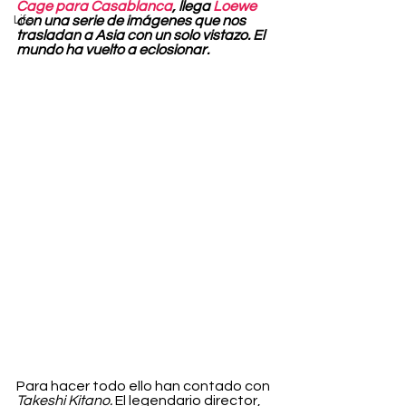
Cage para Casablanca
, llega 
Loewe
Life
con una serie de imágenes que nos 
trasladan a Asia con un solo vistazo. El 
mundo ha vuelto a eclosionar.
Para hacer todo ello han contado con 
Takeshi Kitano.
 El legendario director, 