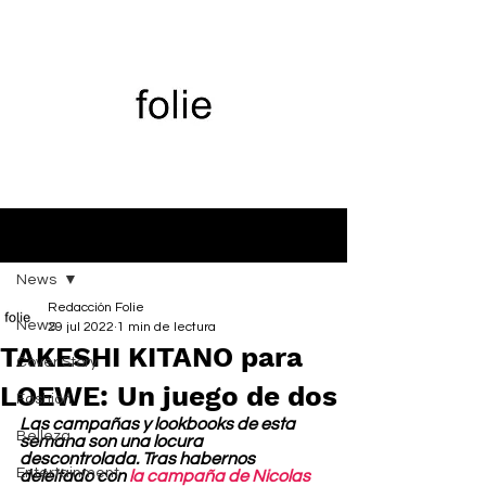
Entrada
News
Redacción Folie
News
29 jul 2022
1 min de lectura
TAKESHI KITANO para
Cover Story
LOEWE: Un juego de dos
Fashion
Las campañas y lookbooks de esta 
Belleza
semana son una locura 
descontrolada. Tras habernos 
Entertainment
deleitado con 
la campaña de Nicolas 