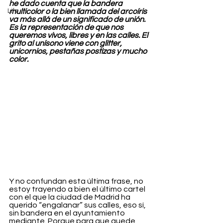
he dado cuenta que la bandera 
Life
multicolor o la bien llamada del arcoíris 
va más allá de un significado de unión. 
Es la representación de que nos 
queremos vivos, libres y en las calles. El 
grito al unísono viene con glitter, 
unicornios, pestañas postizas y mucho 
color.
Y no confundan esta última frase, no 
estoy trayendo a bien el último cartel 
con el que la ciudad de Madrid ha 
querido “engalanar” sus calles, eso sí, 
sin bandera en el ayuntamiento 
mediante. Porque para que quede 