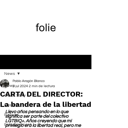
Entrada
News
Pablo Aragón Blanco
News
2 jul 2024
2 min de lectura
CARTA DEL DIRECTOR:
Cover Story
La bandera de la libertad
Fashion
Llevo años pensando en lo que 
Belleza
significa ser parte del colectivo 
LGTBIQ+. Años creyendo que mi 
Entertainment
privilegio era la libertad real, pero me 