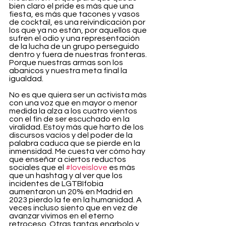
bien claro el pride es más que una 
fiesta, es más que tacones y vasos 
de cocktail, es una reivindicación por 
los que ya no están, por aquellos que 
sufren el odio y una representación 
de la lucha de un grupo perseguido 
dentro y fuera de nuestras fronteras. 
Porque nuestras armas son los 
abanicos y nuestra meta final la 
igualdad.
No es que quiera ser un activista más 
con una voz que en mayor o menor 
medida la alza a los cuatro vientos 
con el fin de ser escuchado en la 
viralidad. Estoy más que harto de los 
discursos vacíos y del poder de la 
palabra caduca que se pierde en la 
inmensidad. Me cuesta ver cómo hay 
que enseñar a ciertos reductos 
sociales que el 
#loveislove
 es más 
que un hashtag y al ver que los 
incidentes de LGTBIfobia 
aumentaron un 20% en Madrid en 
2023 pierdo la fe en la humanidad. A 
veces incluso siento que en vez de 
avanzar vivimos en el eterno 
retroceso. Otras tantas enarbolo y 