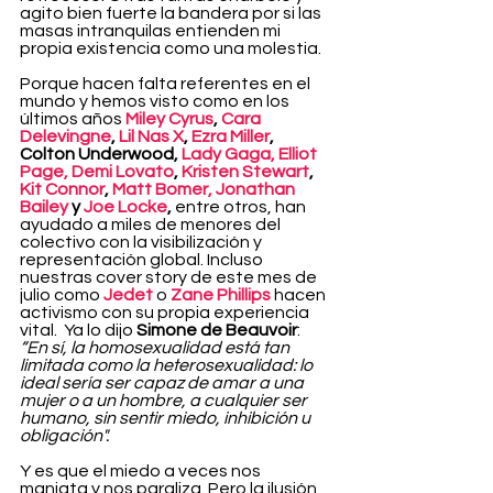
agito bien fuerte la bandera por si las 
masas intranquilas entienden mi 
propia existencia como una molestia.
Porque hacen falta referentes en el 
mundo y hemos visto como en los 
últimos años 
Miley Cyrus
, 
Cara 
Delevingne
, 
Lil Nas X
, 
Ezra Miller
, 
Colton Underwood, 
Lady Gaga,
Elliot 
Page,
Demi Lovato
, 
Kristen Stewart
, 
Kit Connor
, 
Matt Bomer, Jonathan 
Bailey
 y 
Joe Locke
,
 entre otros, han 
ayudado a miles de menores del 
colectivo con la visibilización y 
representación global. Incluso 
nuestras cover story de este mes de 
julio como 
Jedet
 o 
Zane Phillips
 hacen 
activismo con su propia experiencia 
vital.  Ya lo dijo 
Simone de Beauvoir
: 
“En sí, la homosexualidad está tan 
limitada como la heterosexualidad: lo 
ideal sería ser capaz de amar a una 
mujer o a un hombre, a cualquier ser 
humano, sin sentir miedo, inhibición u 
obligación".
Y es que el miedo a veces nos 
maniata y nos paraliza. Pero la ilusión 