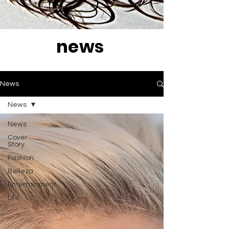
news
News
News
News
Cover
Story
Fashion
Belleza
Entertainment
Life